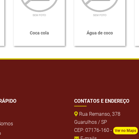
Coca cola
Água de coco
RÁPIDO
CONTATOS E ENDEREÇO
Rua Remanso, 378
Guarulhos / SP
Somos
CEP: 07176-160 -
Ver no Maps
o
E-mails