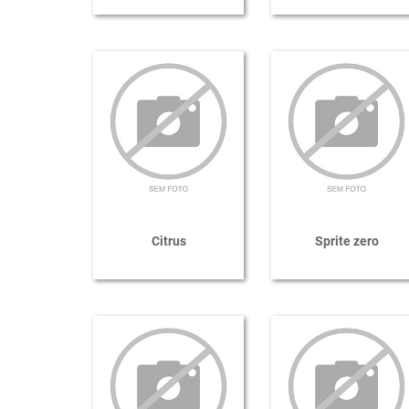
Citrus
Sprite zero