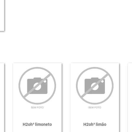
H2oh² limoneto
H2oh² limão