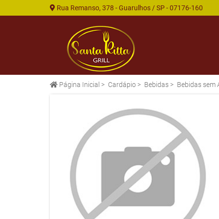
Rua Remanso, 378 - Guarulhos / SP - 07176-160
Página Inicial
>
Cardápio
>
Bebidas
>
Bebidas sem 