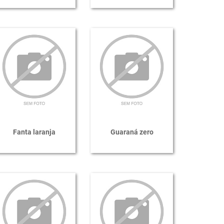
Fanta laranja
Guaraná zero