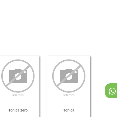
Tônica zero
Tônica