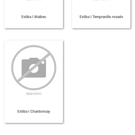
Estiba I Malbec
Estiba I Tempranillo rosado
Estiba I Chardonnay