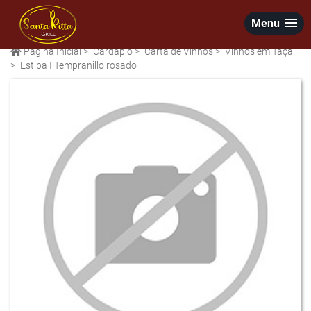
Menu
Página Inicial
>
Cardápio
>
Carta de Vinhos
>
Vinhos em Taça
>
Estiba I Tempranillo rosado