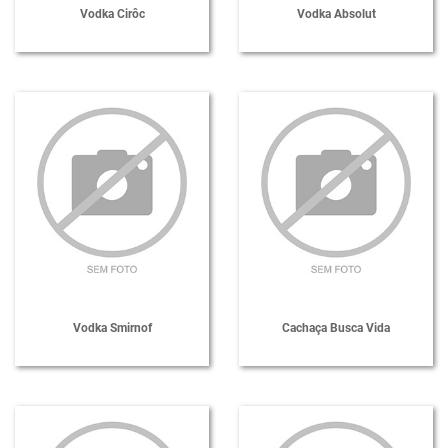
Vodka Cirôc
Vodka Absolut
Vodka Smirnof
Cachaça Busca Vida