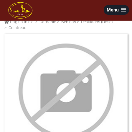
Menu
Página Inicial
>
Cardápio
>
Bebidas
>
Destilados (Dose)
>
Cointreau